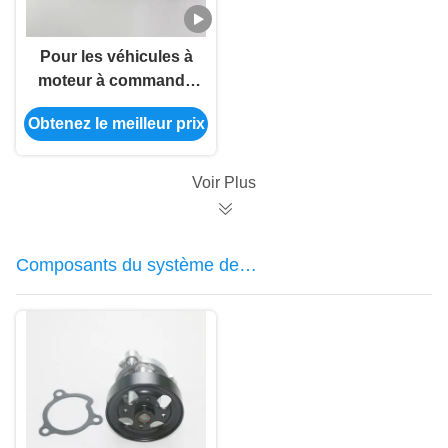
Pour les véhicules à
moteur à commande
numérique, le nombre
Obtenez le meilleur prix
de points de contact
doit être supérieur ou
égal à:
Voir Plus
Composants du système de
refroidissement automobile