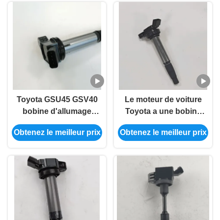
Toyota GSU45 GSV40
Le moteur de voiture
bobine d'allumage
Toyota a une bobine
automobile 90919-
d'allumage 90919-
Obtenez le meilleur prix
Obtenez le meilleur prix
02255
02258 90919-02252
90919-C2005