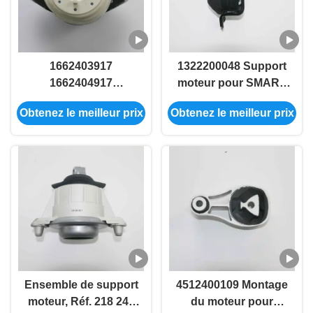
1662403917
1322200048 Support
1662404917
moteur pour SMART
1662405917 Support
FORTWO Cabriolet
Obtenez le meilleur prix
Obtenez le meilleur prix
moteur R pour
Mercedes-Benz W166
Ensemble de support
4512400109 Montage
moteur, Réf. 218 240
du moteur pour