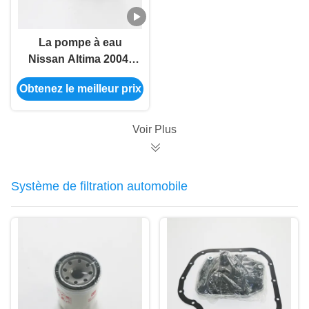
La pompe à eau
Nissan Altima 2004-
2008 21010-
Obtenez le meilleur prix
6N226/B1010-
6N21A/GWN-86A
Voir Plus
Système de filtration automobile