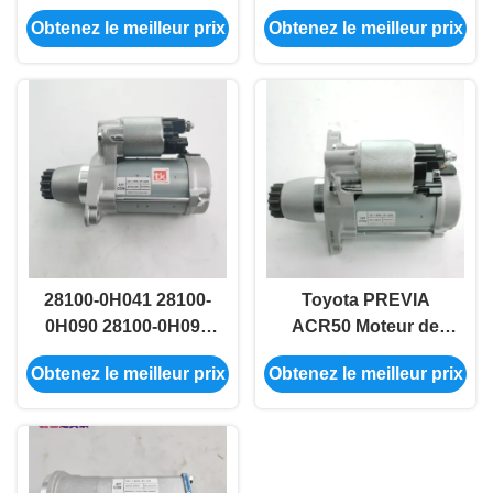
Landcruiser moteur
moteur de démarrage
Obtenez le meilleur prix
Obtenez le meilleur prix
de démarrage
pour 2008 Prado
automatique 28100-
Hilux
0D140
28100-0H041 28100-
Toyota PREVIA
0H090 28100-0H091
ACR50 Moteur de
Toyota Moteur de
démarrage Assy
Obtenez le meilleur prix
Obtenez le meilleur prix
démarrage
28100-28042 28100-
automobile pour le
28052
Pontiac VIBE MATRIX