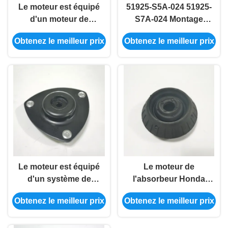
Le moteur est équipé
51925-S5A-024 51925-
d'un moteur de
S7A-024 Montage
commande à
d'absorbeur de LH de
Obtenez le meilleur prix
Obtenez le meilleur prix
commande
remplacement pour
automatique, qui est
Honda RD5
équipé d'un moteur
de commande
automatique.
Le moteur est équipé
Le moteur de
d'un système de
l'absorbeur Honda
détection de l'air.
HRV en caoutchouc
Obtenez le meilleur prix
Obtenez le meilleur prix
51920-TG0-T01 51920-
TG5-C01