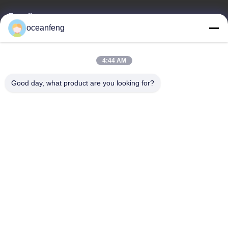
E-mail
oceanfeng
13060618803@163.com
4:44 AM
Notre adresse
Good day, what product are you looking for?
Adresse
181 PEIZHENG NORTH ROAD, ville de SHILING, district de
HUADU, Guangzhou
Tél
86--13060618803
Politique de confidentialité
|
Plan du site