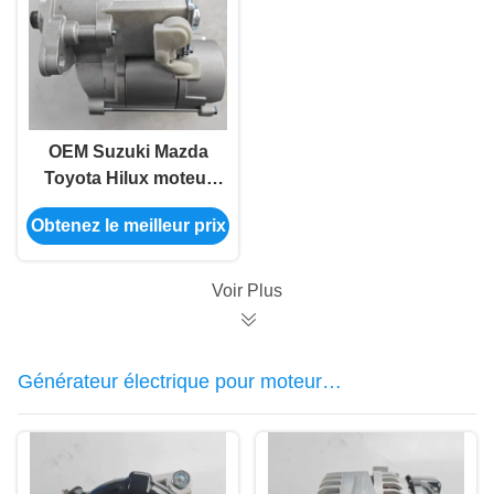
OEM Suzuki Mazda
Toyota Hilux moteur
de démarrage en vrac
Obtenez le meilleur prix
28100-35030
Voir Plus
Générateur électrique pour moteur
automobile