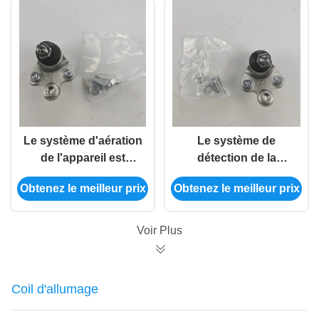
Le système d'aération
Le système de
de l'appareil est
détection de la
équipé d'un système
pollution
Obtenez le meilleur prix
Obtenez le meilleur prix
d'aération de
atmosphérique est
l'appareil, qui est
utilisé pour la
équipé d'un système
détermination de la
Voir Plus
d'aération de
pollution
l'appareil.
atmosphérique.
Coil d'allumage