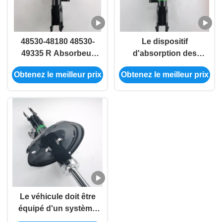
48530-48180 48530-
Le dispositif
49335 R Absorbeur
d'absorption des
de choc automatique
chocs avant du
Obtenez le meilleur prix
Obtenez le meilleur prix
pour le RX300 RX330
véhicule L RX300
MCU3 GSU35
RX330 48540-49225
48540-48180
Le véhicule doit être
équipé d'un système
de freinage