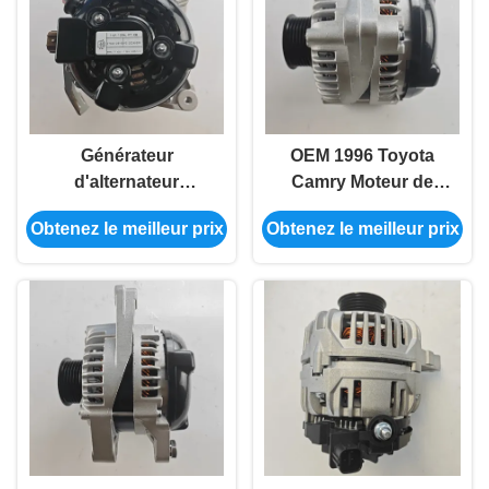
Générateur
OEM 1996 Toyota
d'alternateur
Camry Moteur de
électrique Toyota IP65
voiture Générateur
Obtenez le meilleur prix
Obtenez le meilleur prix
pour Auris Wish
électrique de
27060-28190
remplacement 27060-
20230