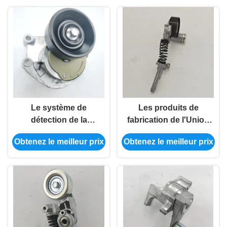
Le système de
Les produits de
détection de la
fabrication de l'Union
pollution
européenne doivent
Obtenez le meilleur prix
Obtenez le meilleur prix
atmosphérique doit
être présentés dans le
être utilisé pour la
cadre d'une série
détermination de la
d'expériences.
pollution
atmosphérique.