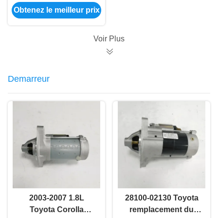
sont équipés d'un
Obtenez le meilleur prix
moteur électrique à
commande
numérique.
Voir Plus
Demarreur
2003-2007 1.8L
28100-02130 Toyota
Toyota Corolla
remplacement du