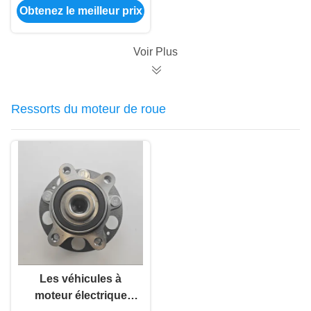
Obtenez le meilleur prix
automatique, d'un
système de freinage
automatique et d'un
Voir Plus
système de freinage
automatique.
Ressorts du moteur de roue
Les véhicules à
moteur électrique