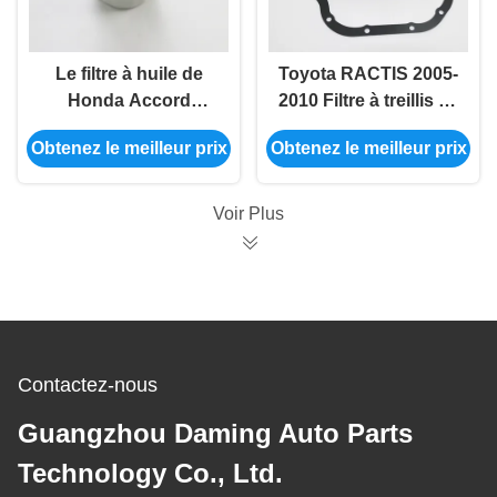
Le filtre à huile de
Toyota RACTIS 2005-
Honda Accord
2010 Filtre à treillis de
Odyssey est utilisé
transmission 35330-
Obtenez le meilleur prix
Obtenez le meilleur prix
pour filtrer l'huile d'un
K4100/35330-52031
moteur à combustion
interne.
Voir Plus
Contactez-nous
Guangzhou Daming Auto Parts
Technology Co., Ltd.