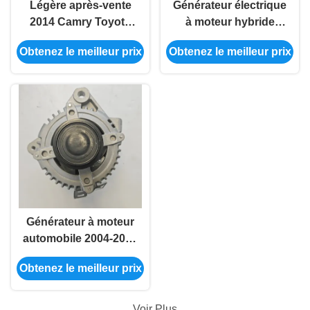
Légère après-vente
Générateur électrique
2014 Camry Toyota
à moteur hybride
Corolla Alternateur
Toyota Corolla sur
Obtenez le meilleur prix
Obtenez le meilleur prix
27060-20270
mesure 27060-0D120
Générateur à moteur
automobile 2004-2012
RAV4 Toyota Oem
Obtenez le meilleur prix
Alternateur
Voir Plus