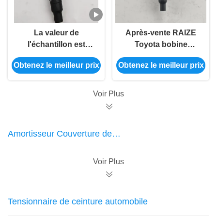
La valeur de
Après-vente RAIZE
l'échantillon est
Toyota bobine
calculée en fonction
d'allumage OEM
Obtenez le meilleur prix
Obtenez le meilleur prix
de la valeur de
90919-02281
l'échantillon.
Voir Plus
Amortisseur Couverture de
poussière
Voir Plus
Tensionnaire de ceinture automobile