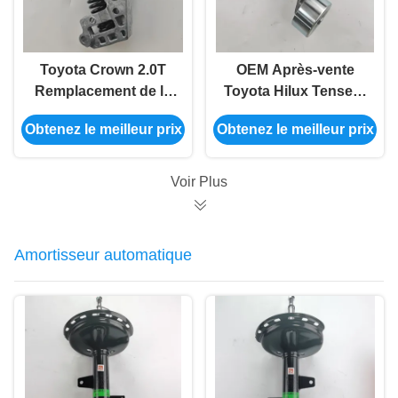
Toyota Crown 2.0T
OEM Après-vente
Remplacement de la
Toyota Hilux Tenseur
tension de la ceinture
de ceinture
Obtenez le meilleur prix
Obtenez le meilleur prix
auxiliaire automobile
automobile 16620-
16620-36061
0C011
Voir Plus
Amortisseur automatique