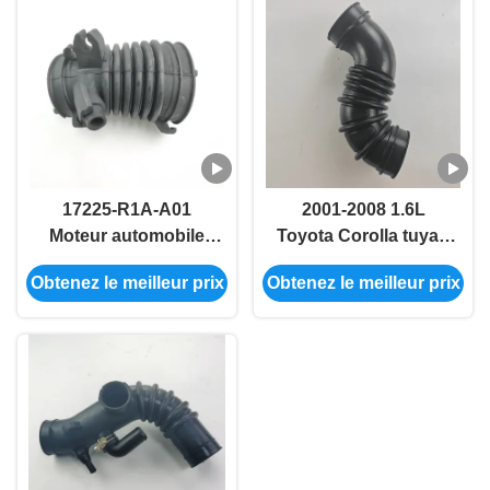
17225-R1A-A01
2001-2008 1.6L
Moteur automobile
Toyota Corolla tuyau
tuyau d'admission
d'admission de
Obtenez le meilleur prix
Obtenez le meilleur prix
turbo Pour Honda
voiture 17881-0D040
FB2 FB3 DE1
17881-22080 17881-
22120 17881-0D050