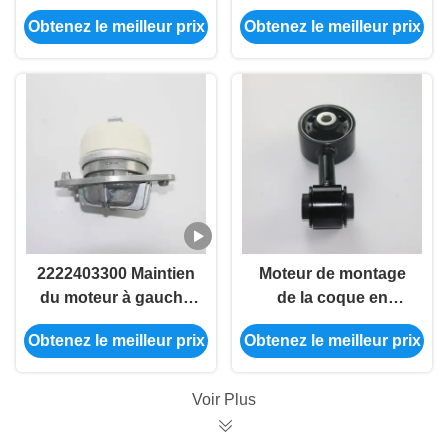
0817 Pour Mercedes-
SMART FORTWO
Obtenez le meilleur prix
Obtenez le meilleur prix
Benz GLC Coupé
Coupé et Cabriolet
2222403300 Maintien
Moteur de montage
du moteur à gauche
de la coque en
pour Mercedes-Benz
caoutchouc 11350-
Obtenez le meilleur prix
Obtenez le meilleur prix
W222 et X222
ED80A/11350-
ED56A/11350-ED80D
Pour Nissan Tiida
Voir Plus
Sylphy Yida