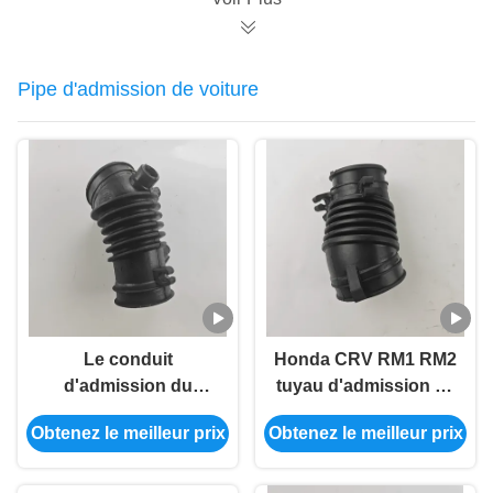
Pipe d'admission de voiture
Le conduit
Honda CRV RM1 RM2
d'admission du
tuyau d'admission de
véhicule à induction à
voiture tuyau
Obtenez le meilleur prix
Obtenez le meilleur prix
haut débit Honda RU5
d'admission de turbo
RU6 17226-51B-H00
flexible 17225-R6A-
J00