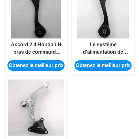
Accord 2.4 Honda LH
Le système
bras de commande
d'alimentation de
Assy 51360-Sda-A03
l'appareil doit être
Obtenez le meilleur prix
Obtenez le meilleur prix
remplacement
équipé d'un système
de ventilation de
l'appareil.