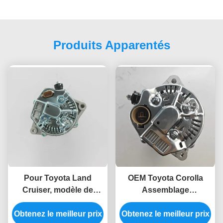
Produits Apparentés
Pour Toyota Land
OEM Toyota Corolla
Cruiser, modèle de
Assemblage
générateur de moteur
d'alternateur électrique
Obtenez le meilleur prix
de véhicule 27060-
générateur 27060-16040
Obtenez le meilleur prix