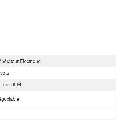
nérateur Électrique
yota
orme OEM
égociable