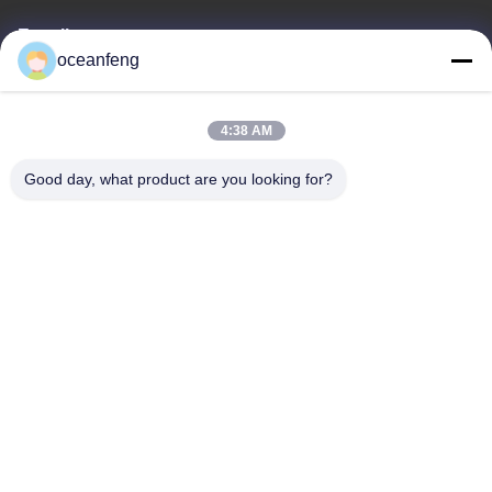
E-mail
oceanfeng
13060618803@163.com
4:38 AM
Notre adresse
Good day, what product are you looking for?
Adresse
181 PEIZHENG NORTH ROAD, ville de SHILING, district de
HUADU, Guangzhou
Tél
86--13060618803
Politique de confidentialité
|
Plan du site