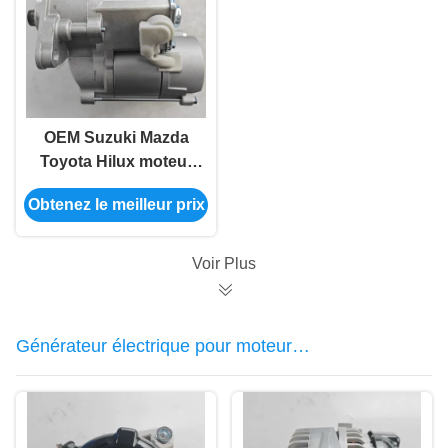
OEM Suzuki Mazda
Toyota Hilux moteur
de démarrage en vrac
Obtenez le meilleur prix
28100-35030
Voir Plus
Générateur électrique pour moteur
automobile