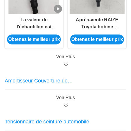
La valeur de
Après-vente RAIZE
l'échantillon est
Toyota bobine
calculée en fonction
d'allumage OEM
Obtenez le meilleur prix
Obtenez le meilleur prix
de la valeur de
90919-02281
l'échantillon.
Voir Plus
Amortisseur Couverture de
poussière
Voir Plus
Tensionnaire de ceinture automobile