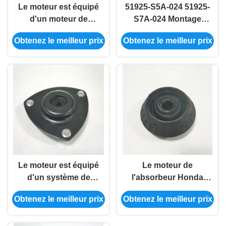
Le moteur est équipé
51925-S5A-024 51925-
d'un moteur de
S7A-024 Montage
commande à
d'absorbeur de LH de
Obtenez le meilleur prix
Obtenez le meilleur prix
commande
remplacement pour
automatique, qui est
Honda RD5
équipé d'un moteur
de commande
automatique.
Le moteur est équipé
Le moteur de
d'un système de
l'absorbeur Honda
détection de l'air.
HRV en caoutchouc
Obtenez le meilleur prix
Obtenez le meilleur prix
51920-TG0-T01 51920-
TG5-C01