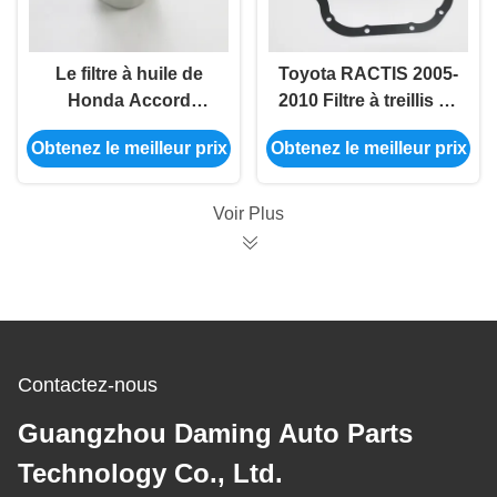
Le filtre à huile de
Toyota RACTIS 2005-
Honda Accord
2010 Filtre à treillis de
Odyssey est utilisé
transmission 35330-
Obtenez le meilleur prix
Obtenez le meilleur prix
pour filtrer l'huile d'un
K4100/35330-52031
moteur à combustion
interne.
Voir Plus
Contactez-nous
Guangzhou Daming Auto Parts
Technology Co., Ltd.