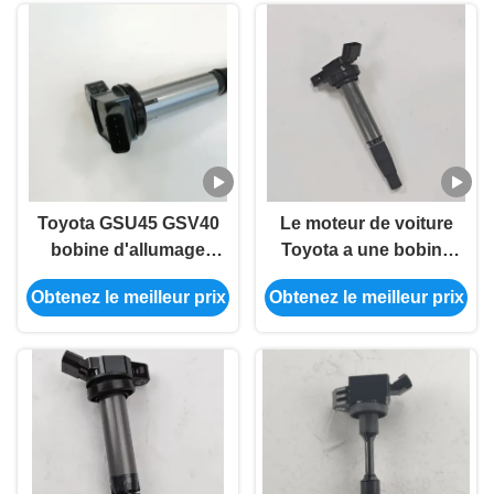
Toyota GSU45 GSV40
Le moteur de voiture
bobine d'allumage
Toyota a une bobine
automobile 90919-
d'allumage 90919-
Obtenez le meilleur prix
Obtenez le meilleur prix
02255
02258 90919-02252
90919-C2005