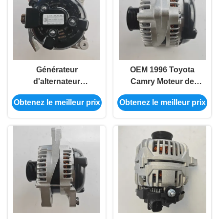
Générateur
OEM 1996 Toyota
d'alternateur
Camry Moteur de
électrique Toyota IP65
voiture Générateur
Obtenez le meilleur prix
Obtenez le meilleur prix
pour Auris Wish
électrique de
27060-28190
remplacement 27060-
20230