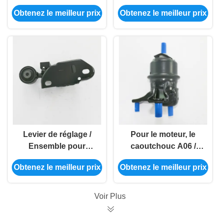
moteur pour Toyota
caoutchouc pour
Obtenez le meilleur prix
Obtenez le meilleur prix
Camry et Highlander
Lexus Rx300 -
Longue durée
Levier de réglage /
Pour le moteur, le
Ensemble pour
caoutchouc A06 /
moteur Toyota Camry
gros sac +
Obtenez le meilleur prix
Obtenez le meilleur prix
12309-0H070
TK22/12PCS/12362-
36030 pour la Camry
Voir Plus