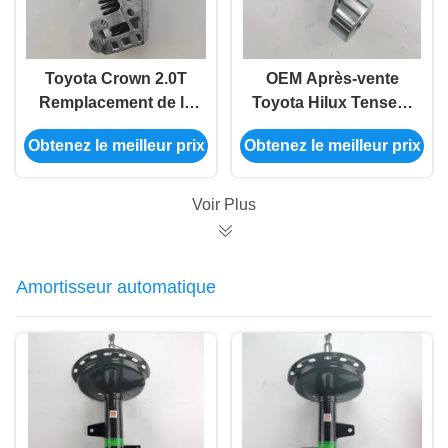
Toyota Crown 2.0T
OEM Après-vente
Remplacement de la
Toyota Hilux Tenseur
tension de la ceinture
de ceinture
Obtenez le meilleur prix
Obtenez le meilleur prix
auxiliaire automobile
automobile 16620-
16620-36061
0C011
Voir Plus
Amortisseur automatique