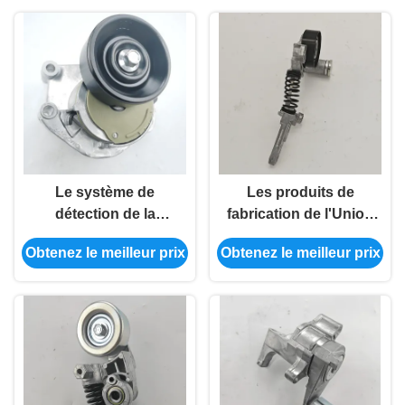
Le système de
Les produits de
détection de la
fabrication de l'Union
pollution
européenne doivent
Obtenez le meilleur prix
Obtenez le meilleur prix
atmosphérique doit
être présentés dans le
être utilisé pour la
cadre d'une série
détermination de la
d'expériences.
pollution
atmosphérique.