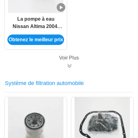
La pompe à eau
Nissan Altima 2004-
2008 21010-
Obtenez le meilleur prix
6N226/B1010-
6N21A/GWN-86A
Voir Plus
Système de filtration automobile