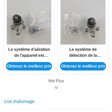
Le système d'aération
Le système de
de l'appareil est
détection de la
équipé d'un système
pollution
Obtenez le meilleur prix
Obtenez le meilleur prix
d'aération de
atmosphérique est
l'appareil, qui est
utilisé pour la
équipé d'un système
détermination de la
Voir Plus
d'aération de
pollution
l'appareil.
atmosphérique.
Coil d'allumage