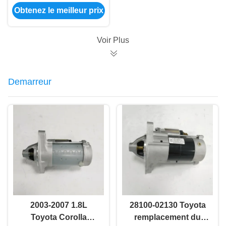
sont équipés d'un
Obtenez le meilleur prix
moteur électrique à
commande
numérique.
Voir Plus
Demarreur
2003-2007 1.8L
28100-02130 Toyota
Toyota Corolla
remplacement du