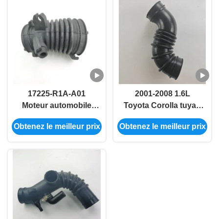
17225-R1A-A01
2001-2008 1.6L
Moteur automobile
Toyota Corolla tuyau
tuyau d'admission
d'admission de
Obtenez le meilleur prix
Obtenez le meilleur prix
turbo Pour Honda
voiture 17881-0D040
FB2 FB3 DE1
17881-22080 17881-
22120 17881-0D050