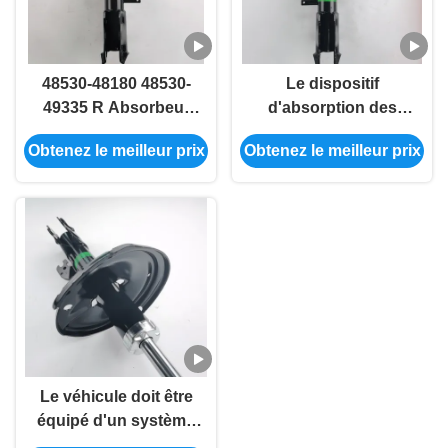
48530-48180 48530-
Le dispositif
49335 R Absorbeur
d'absorption des
de choc automatique
chocs avant du
Obtenez le meilleur prix
Obtenez le meilleur prix
pour le RX300 RX330
véhicule L RX300
MCU3 GSU35
RX330 48540-49225
48540-48180
Le véhicule doit être
équipé d'un système
de freinage