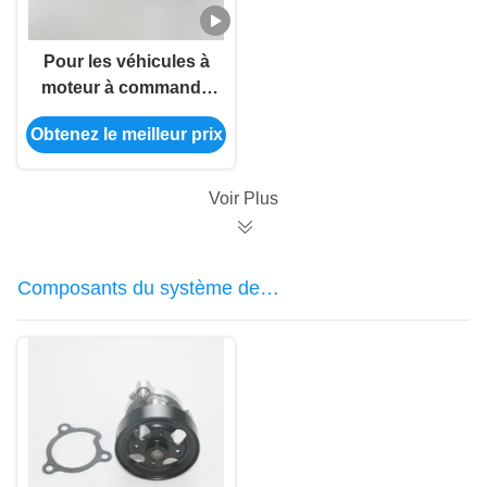
Pour les véhicules à
moteur à commande
numérique, le nombre
Obtenez le meilleur prix
de points de contact
doit être supérieur ou
égal à:
Voir Plus
Composants du système de
refroidissement automobile