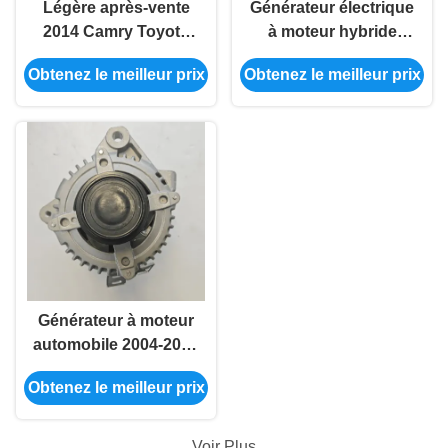
Légère après-vente
Générateur électrique
2014 Camry Toyota
à moteur hybride
Corolla Alternateur
Toyota Corolla sur
Obtenez le meilleur prix
Obtenez le meilleur prix
27060-20270
mesure 27060-0D120
Générateur à moteur
automobile 2004-2012
RAV4 Toyota Oem
Obtenez le meilleur prix
Alternateur
Voir Plus