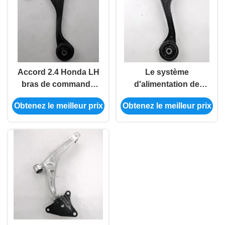
Accord 2.4 Honda LH
Le système
bras de commande
d'alimentation de
Assy 51360-Sda-A03
l'appareil doit être
Obtenez le meilleur prix
Obtenez le meilleur prix
remplacement
équipé d'un système
de ventilation de
l'appareil.