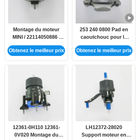
Montage du moteur
253 240 0800 Pad en
MINI / 22114050886 /
caoutchouc pour le
22116782374
moteur de la
Obtenez le meilleur prix
Obtenez le meilleur prix
Mercedes-Benz GLC
12361-0H110 12361-
LH12372-28020
0V020 Montage du
Support moteur en