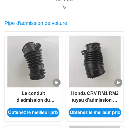
Pipe d'admission de voiture
Le conduit
Honda CRV RM1 RM2
d'admission du
tuyau d'admission de
véhicule à induction à
voiture tuyau
Obtenez le meilleur prix
Obtenez le meilleur prix
haut débit Honda RU5
d'admission de turbo
RU6 17226-51B-H00
flexible 17225-R6A-
J00