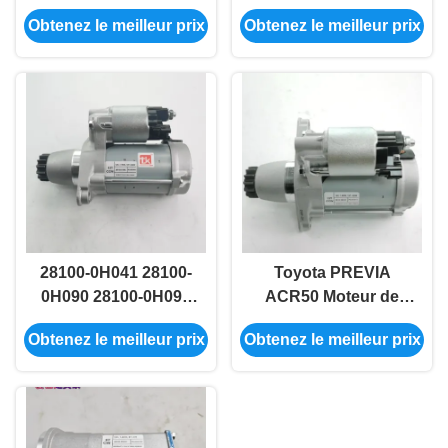
Landcruiser moteur
moteur de démarrage
Obtenez le meilleur prix
Obtenez le meilleur prix
de démarrage
pour 2008 Prado
automatique 28100-
Hilux
0D140
28100-0H041 28100-
Toyota PREVIA
0H090 28100-0H091
ACR50 Moteur de
Toyota Moteur de
démarrage Assy
Obtenez le meilleur prix
Obtenez le meilleur prix
démarrage
28100-28042 28100-
automobile pour le
28052
Pontiac VIBE MATRIX