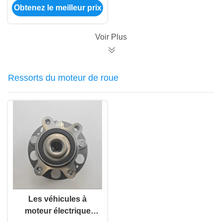
Obtenez le meilleur prix
automatique, d'un
système de freinage
automatique et d'un
Voir Plus
système de freinage
automatique.
Ressorts du moteur de roue
Les véhicules à
moteur électrique