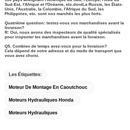
photos des produits dont vous avez besoin, nous
vérifierons si nous les avons.
Nous développons de nouveaux articles chaque mois, et
certains d'entre eux n'ont pas été téléchargés sur le site
Web à temps.
Quelles sont vos principales spécialités?
Nous sommes spécialisés dans des ISUZU, Toyota, Honda,
Mitsubishi, Nissan, Mazda, Ford, Subaru, BMW, Benz,
Suzuki, Kia Proton etc. Nous fournissons les pièces
originales de la marque ci-dessus, les pièces
chinoises,Pièces OEM, etc.Pour plus de détails, n'hésitez
pas à nous contacter.
Q3. Où vos produits sont-ils vendus?
Avec dix ans d'efforts continus et l'expansion du marché,
nous avons acquis un réseau de vente mondial de plus de
100 pays atteignant l'Amérique du Sud, l'Europe, l'Asie du
Sud-Est, l'Afrique et l'Océanie, etc.dontLa Russie, les États-
Unis, l'Australie, la Colombie, l'Afrique du Sud, les
Philippines, etc. sont nos marchés les plus forts.
Quatrième question: testez-vous vos marchandises avant la
livraison?
R: Oui, nous avons des inspecteurs de qualité spécialisés
pour inspecter les marchandises avant la livraison.
Q5. Combien de temps avez-vous pour la livraison?
Cela dépend de votre adresse et du mode de transport que