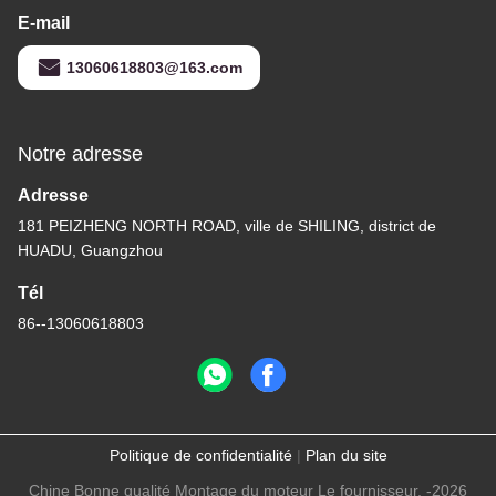
Obtenez le meilleur prix
W222
Contactez-nous
Guangzhou Daming Auto Parts
Technology Co., Ltd.
E-mail
13060618803@163.com
Notre adresse
Adresse