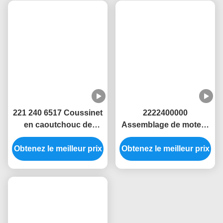
4632800186 Bousquet
1632400217 Plaque en
de suspension pour
caoutchouc pour le
Mercedes-Benz Classe
moteur des véhicules
Obtenez le meilleur prix
G (W63)
Obtenez le meilleur prix
Mercedes-Benz W163