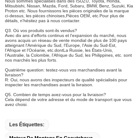
FAQ:
Q1: Si nous ne trouvons pas ce que nous voulons sur votre site,
que devons-nous faire?
Vous pouvez nous envoyer par e-mail les descriptions et les
photos des produits dont vous avez besoin, nous vérifierons si
nous les avons.
Nous développons de nouveaux articles chaque mois, et certains
d'entre eux n'ont pas été téléchargés sur le site Web à temps.
Quelles sont vos principales spécialités?
Nous sommes spécialisés dans des ISUZU, Toyota, Honda,
Mitsubishi, Nissan, Mazda, Ford, Subaru, BMW, Benz, Suzuki, Kia
Proton etc. Nous fournissons les pièces originales de la marque
ci-dessus, les pièces chinoises,Pièces OEM, etc.Pour plus de
détails, n'hésitez pas à nous contacter.
Q3. Où vos produits sont-ils vendus?
Avec dix ans d'efforts continus et l'expansion du marché, nous
avons acquis un réseau de vente mondial de plus de 100 pays
atteignant l'Amérique du Sud, l'Europe, l'Asie du Sud-Est,
l'Afrique et l'Océanie, etc.dontLa Russie, les États-Unis,
l'Australie, la Colombie, l'Afrique du Sud, les Philippines, etc. sont