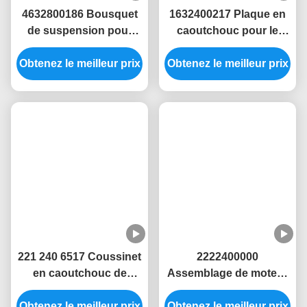
Produits Apparentés
4632800186 Bousquet
1632400217 Plaque en
de suspension pour
caoutchouc pour le
Mercedes-Benz Classe
moteur des véhicules
Obtenez le meilleur prix
G (W63)
Obtenez le meilleur prix
Mercedes-Benz W163