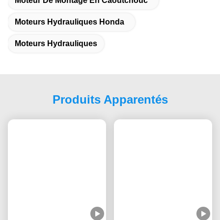
nos marchés les plus forts.
Quatrième question: testez-vous vos marchandises avant la
livraison?
R: Oui, nous avons des inspecteurs de qualité spécialisés pour
inspecter les marchandises avant la livraison.
Q5. Combien de temps avez-vous pour la livraison?
Cela dépend de votre adresse et du mode de transport que vous
avez choisi.
Les Étiquettes:
Moteur De Montage En Caoutchouc
Moteurs Hydrauliques Honda
Moteurs Hydrauliques