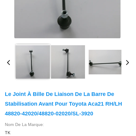
Le Joint À Bille De Liaison De La Barre De
Stabilisation Avant Pour Toyota Aca21 RH/LH
48820-42020/48820-02020/SL-3920
Nom De La Marque:
TK