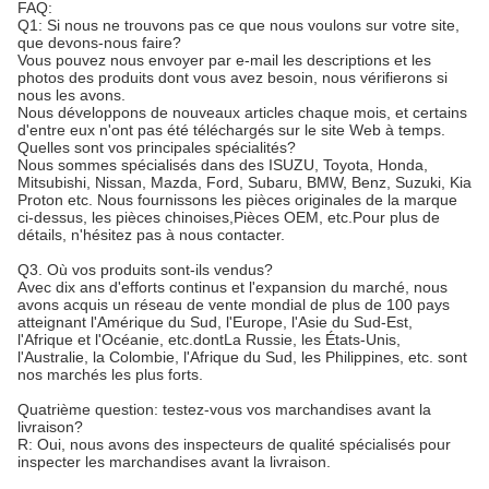
FAQ:
Q1: Si nous ne trouvons pas ce que nous voulons sur votre site,
que devons-nous faire?
Vous pouvez nous envoyer par e-mail les descriptions et les
photos des produits dont vous avez besoin, nous vérifierons si
nous les avons.
Nous développons de nouveaux articles chaque mois, et certains
d'entre eux n'ont pas été téléchargés sur le site Web à temps.
Quelles sont vos principales spécialités?
Nous sommes spécialisés dans des ISUZU, Toyota, Honda,
Mitsubishi, Nissan, Mazda, Ford, Subaru, BMW, Benz, Suzuki, Kia
Proton etc. Nous fournissons les pièces originales de la marque
ci-dessus, les pièces chinoises,Pièces OEM, etc.Pour plus de
détails, n'hésitez pas à nous contacter.
Q3. Où vos produits sont-ils vendus?
Avec dix ans d'efforts continus et l'expansion du marché, nous
avons acquis un réseau de vente mondial de plus de 100 pays
atteignant l'Amérique du Sud, l'Europe, l'Asie du Sud-Est,
l'Afrique et l'Océanie, etc.dontLa Russie, les États-Unis,
l'Australie, la Colombie, l'Afrique du Sud, les Philippines, etc. sont
nos marchés les plus forts.
Quatrième question: testez-vous vos marchandises avant la
livraison?
R: Oui, nous avons des inspecteurs de qualité spécialisés pour
inspecter les marchandises avant la livraison.