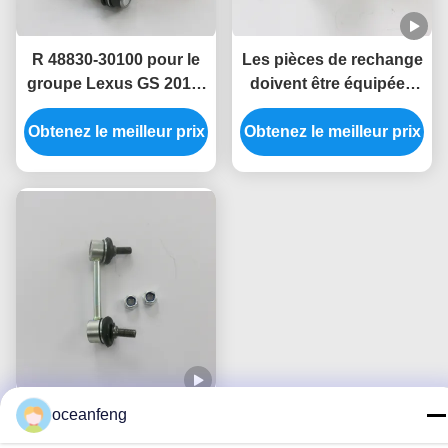
commande de la
commande de la
R 48830-30100 pour le
Les pièces de rechange
commande
groupe Lexus GS 2012-
doivent être équipées
2018
d'un dispositif
Obtenez le meilleur prix
Obtenez le meilleur prix
d'isolation.
Rotule de direction R
oceanfeng
48830-21020/43330-