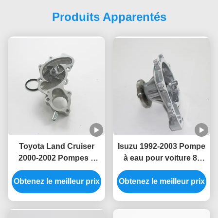
Produits Apparentés
Toyota Land Cruiser
Isuzu 1992-2003 Pompe
2000-2002 Pompes à
à eau pour voiture 8-
eau pour voiture 16100-
97073-951-0/8-97109-
Obtenez le meilleur prix
69545/16100-69395
Obtenez le meilleur prix
676-0/8-97333-361-0/8-
97313-904-0