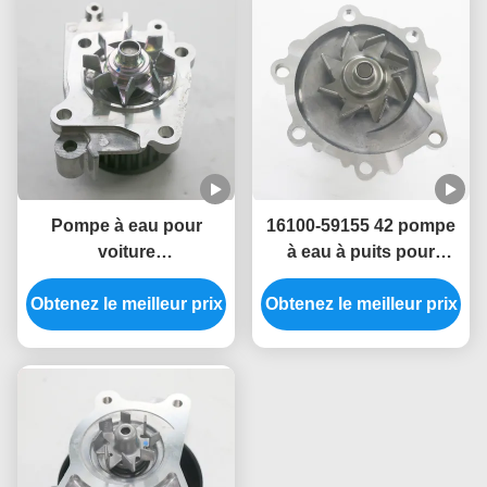
Pompe à eau pour
16100-59155 42 pompe
voiture
à eau à puits pour
MD309756/MD346790/GWM-
voiture Pour Toyota
59A Compatible avec le
Obtenez le meilleur prix
Prado 2002-2009 16100-
Obtenez le meilleur prix
Mitsubishi Pajero 1999-
59257
2007