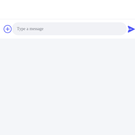
E-mail
13060618803@163.com
Notre adresse
Adresse
181 PEIZHENG NORTH ROAD, ville de SHILING, district de
HUADU, Guangzhou
Photo
Tél
Video Call
86--13060618803
Audio Call
Politique de confidentialité
|
Plan du site
Chine Bonne qualité Montage du moteur Le fournisseur. -2026
Guangzhou Daming Auto Parts Technology Co., Ltd. Tous les