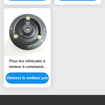
0D140
automatique.
Pour les véhicules à
moteur à commande
autonome, la valeur de
Obtenez le meilleur prix
l'absorbeur 48609-
0K010 pour HILUX VII
N1 N2 N3 2.5