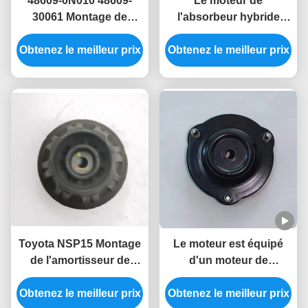
48609-0N010 48609-
Le moteur de
30061 Montage de
l'absorbeur hybride
l'amortisseur avant
Camry Toyota 48609-
Obtenez le meilleur prix
pour Toyota GRS18#
Obtenez le meilleur prix
06410 48609-06401
48609-06400
Toyota NSP15 Montage
Le moteur est équipé
de l'amortisseur de
d'un moteur de
voiture 48609-0D160
commande à
Obtenez le meilleur prix
48609-0D150 48609-
Obtenez le meilleur prix
commande