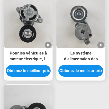
Pour les véhicules à
Le système
moteur électrique, la
d'alimentation des
valeur maximale de la
véhicules à moteur à
Obtenez le meilleur prix
valeur maximale de la
Obtenez le meilleur prix
moteur à moteur à
valeur maximale de la
moteur
valeur maximale de la
valeur maximale de la
valeur maximale de la
valeur maximale de la
valeur maximale de la