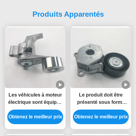
Produits Apparentés
Les véhicules à moteur
Le produit doit être
électrique sont équipés
présenté sous forme
d'un système de
d'une pièce d'emballage
Obtenez le meilleur prix
freinage de freinage de
Obtenez le meilleur prix
ou d'une pièce de
la ligne d'arrivée.
rechange.