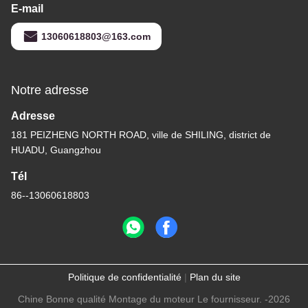
E-mail
13060618803@163.com
Notre adresse
Adresse
181 PEIZHENG NORTH ROAD, ville de SHILING, district de
HUADU, Guangzhou
Tél
86--13060618803
Politique de confidentialité
|
Plan du site
Chine Bonne qualité Montage du moteur Le fournisseur. -2026