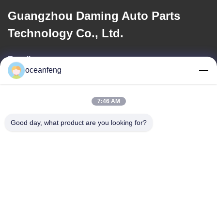
Guangzhou Daming Auto Parts
Technology Co., Ltd.
E-mail
oceanfeng
13060618803@163.com
7:46 AM
Notre adresse
Good day, what product are you looking for?
Adresse
181 PEIZHENG NORTH ROAD, ville de SHILING, district de
HUADU, Guangzhou
Tél
86--13060618803